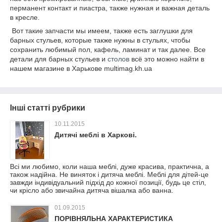
перманент контакт и пиастра, также нужная и важная деталь
в кресле.
Вот такие запчасти мы имеем, также есть заглушки для
барных стульев, которые также нужны в стульях, чтобы
сохранить любимый пол, кафель, ламинат и так далее. Все
детали для барных стульев и
столов
всё это можно найти в
нашем магазине в Харькове multimag.kh.ua
Інші статті рубрики
10.11.2015
Дитячі меблі в Харкові.
Всі ми любимо, коли наша меблі, дуже красива, практична, а
також надійна. Не виняток і дитяча меблі. Меблі для дітей-це
завжди індивідуальний підхід до кожної позиції, будь це стіл,
чи крісло або звичайна дитяча вішалка або ванна.
01.09.2015
ПОРІВНЯЛЬНА ХАРАКТЕРИСТИКА