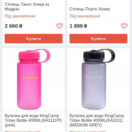
Стілець Танго Хокер кз
Мадрас
Стілець Порто Хокер
Під замовлення
Під замовлення
2 660
1 899
₴
₴
Купити
Купити
Бутилка для води KingCamp
Бутилка для води KingCamp
Tritan Bottle 400ML(KA1111PI)
Tritan Bottle 400ML(KA1111)
(pink)
(MEDIUM GREY)