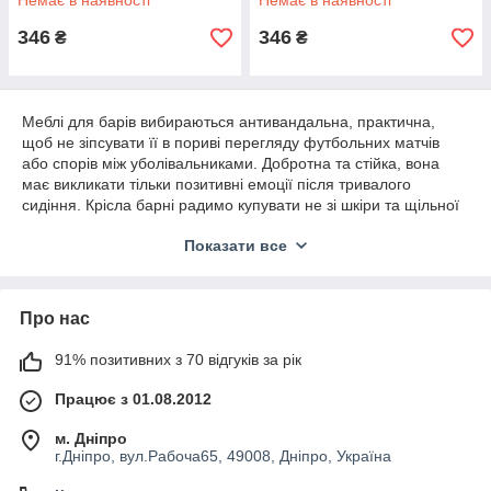
Немає в наявності
Немає в наявності
346
346
₴
₴
Меблі для барів вибираються антивандальна, практична,
щоб не зіпсувати її в пориві перегляду футбольних матчів
або спорів між уболівальниками. Добротна та стійка, вона
має викликати тільки позитивні емоції після тривалого
сидіння. Крісла барні радимо купувати не зі шкіри та щільної
тканини, а з замінника, щоб вдавалося швидко видаляти
Показати все
залишки випадково пролитого залигами пива.
Що бачить відвідувач, відчиняючи вхідні двері кафе, бару,
ресторану? У вічі впадає інтер'єр. У перші півхвилини людина
Про нас
вирішує, варто заходити сюди або вибрати щось інше.
Меблі з позиції маркетингу
91% позитивних з 70 відгуків за рік
Кожне заведення громадського харчування зацікавлене в
просуванні своїх послуг і збільшенні кількості відвідувачів.
Працює з 01.08.2012
Крім реклами, гарної вивіски та смачних страв, важливим
м. Дніпро
складником клієнтоорієнтованості є створення комфортного
г.Дніпро, вул.Рабоча65, 49008, Дніпро, Україна
інтер'єру.
Як меблі для кафе, ресторану, паба бару підвищить виручку