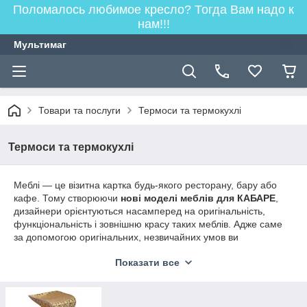
Поломалось любимое кресло? Тогда Вам надо к
нам!!!
Мультимаг
Товари та послуги
Термоси та термокухлі
Термоси та термокухлі
Меблі — це візитна картка будь-якого ресторану, бару або
кафе. Тому створюючи
нові моделі меблів для КАБАРЕ
,
дизайнери орієнтуються насамперед на оригінальність,
функціональність і зовнішню красу таких меблів. Адже саме
за допомогою оригінальних, незвичайних умов ви
підкреслюєте неповторний стиль, спрямованість і навіть
Показати все
специфіку вашого закладу.
Вибираючи серед безлічі різної химерної
меблів для кафе,
барів і ресторанів,
вам потрібно насамперед визначити