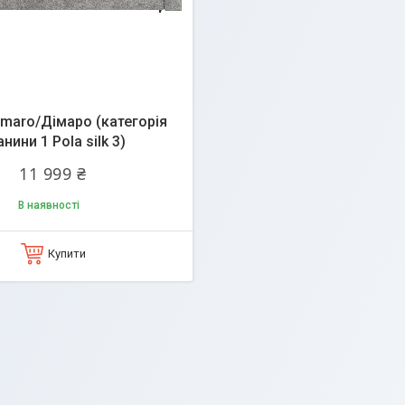
maro/Дімаро (категорія
анини 1 Pola silk 3)
11 999 ₴
В наявності
Купити