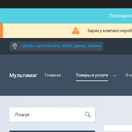
Поломалос
Зараз у компанії неро
г.Дніпро, вул.Рабоча65, 49008, Дніпро, Україна
Мультимаг
Главная
Товары и услуги
О 