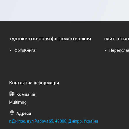
художественная фотомастерская
сайт о тв
ФотоКнига
Переясла
Multimag
г.Дніпро, вул.Рабоча65, 49008, Дніпро, Україна