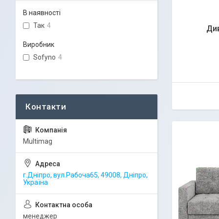
В наявності
Так
4
Ди
Виробник
Sofyno
4
Multimag
г.Дніпро, вул.Рабоча65, 49008, Дніпро,
Україна
менеджер