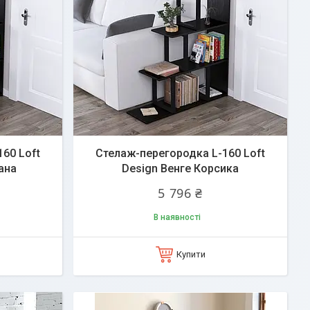
60 Loft
Стелаж-перегородка L-160 Loft
ана
Design Венге Корсика
5 796 ₴
В наявності
Купити