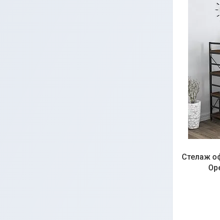
Стелаж оф
Ор