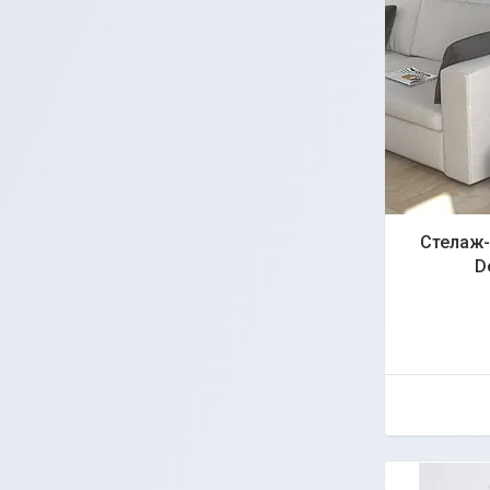
Стелаж-
D