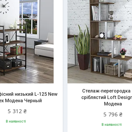
Стелаж-перегородка 
існий низький L-125 New
сріблястий Loft Desig
ех Модена Черный
Модена
5 312 ₴
5 796 ₴
В наявності
В наявності