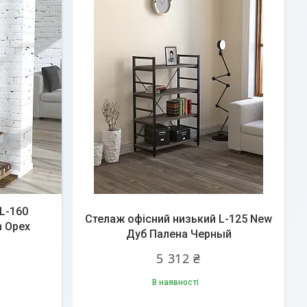
L-160
Стелаж офісний низький L-125 New
n Орех
Дуб Палена Черный
5 312 ₴
В наявності