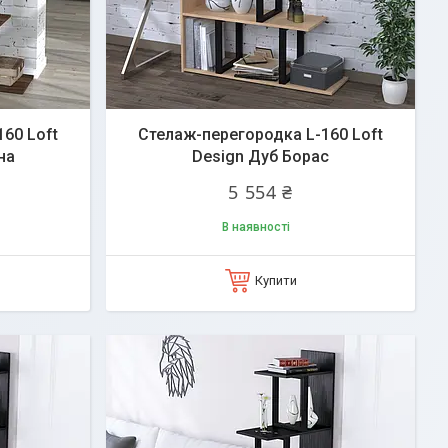
60 Loft
Стелаж-перегородка L-160 Loft
на
Design Дуб Борас
5 554 ₴
В наявності
Купити