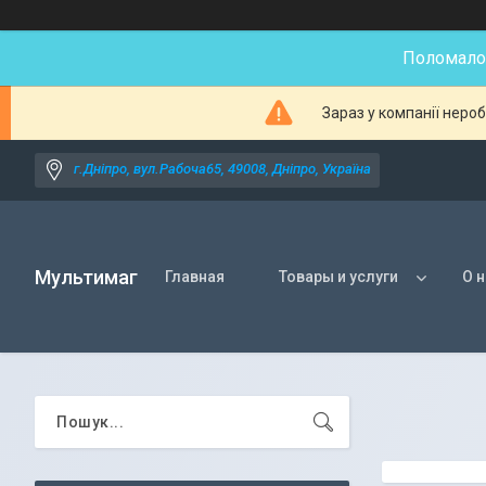
Поломалос
Зараз у компанії неро
г.Дніпро, вул.Рабоча65, 49008, Дніпро, Україна
Мультимаг
Главная
Товары и услуги
О 