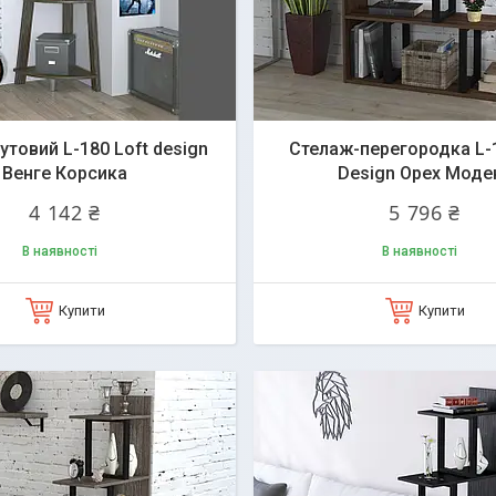
утовий L-180 Loft design
Стелаж-перегородка L-1
Венге Корсика
Design Орех Моде
4 142 ₴
5 796 ₴
В наявності
В наявності
Купити
Купити