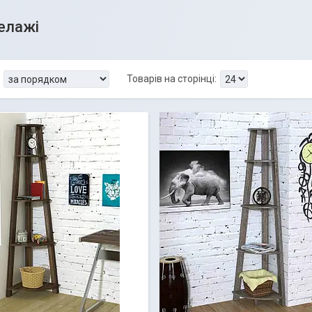
телажі