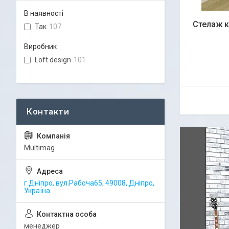
В наявності
Стелаж к
Так
107
Виробник
Loft design
101
Multimag
г.Дніпро, вул.Рабоча65, 49008, Дніпро,
Україна
менеджер