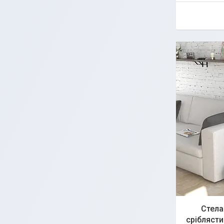
Стела
сріблясти