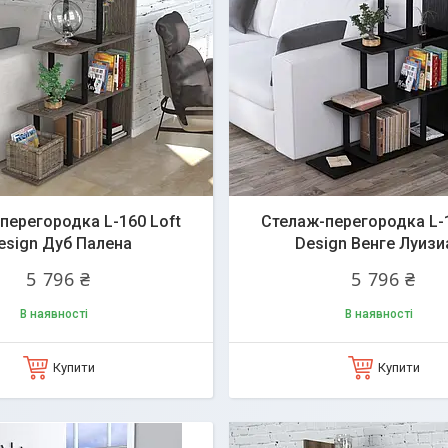
перегородка L-160 Loft
Стелаж-перегородка L-1
esign Дуб Палена
Design Венге Луизи
5 796 ₴
5 796 ₴
В наявності
В наявності
Купити
Купити