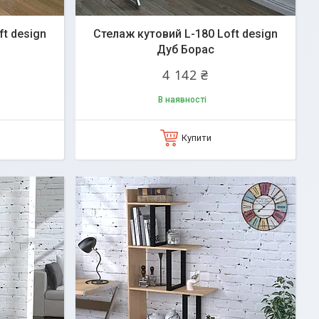
ft design
Стелаж кутовий L-180 Loft design
Дуб Борас
4 142 ₴
В наявності
Купити