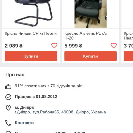
Крісло Чинція CF кз Перли
Кресло Атлетик PL к/з
Кріс
Н-20
Неа
2 089
5 999
3 7
₴
₴
Купити
Купити
Про нас
91% позитивних з 70 відгуків за рік
Працює з 01.08.2012
м. Дніпро
г.Дніпро, вул.Рабоча65, 49008, Дніпро, Україна
Контакти