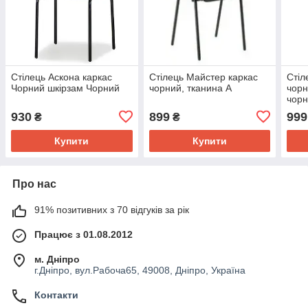
Стілець Аскона каркас
Стілець Майстер каркас
Стіл
Чорний шкірзам Чорний
чорний, тканина А
чорн
чор
930
899
999
₴
₴
Купити
Купити
Про нас
91% позитивних з 70 відгуків за рік
Працює з 01.08.2012
м. Дніпро
г.Дніпро, вул.Рабоча65, 49008, Дніпро, Україна
Контакти