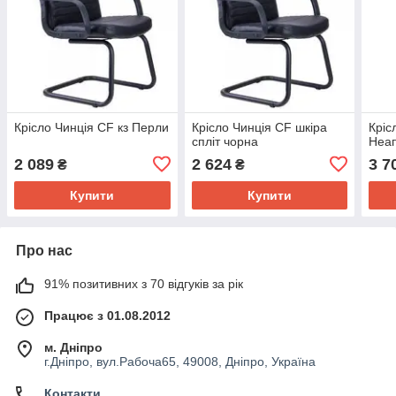
Крісло Чинція CF кз Перли
Крісло Чинція CF шкіра
Кріс
спліт чорна
Неа
2 089
2 624
3 7
₴
₴
Купити
Купити
Про нас
91% позитивних з 70 відгуків за рік
Працює з 01.08.2012
м. Дніпро
г.Дніпро, вул.Рабоча65, 49008, Дніпро, Україна
Контакти