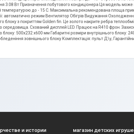
я 3.08 Вт Призначення побутового кондиціонера Ця модель може в
температурою до - 15 С. Максимальна рекомендована площа прим
ції: автоматично режим Вентилятор Обігрів Видужання Охолоджен
о блоку з покриттям Golden fin. Це золото накрите ребра теплообмі
 середовища. Схований дисплей LED. Працює на R410 фрон. Захисна 
о блоку: 500x232 x600 мм Габаритні розміри внутрішнього блоку: 2
обледеніння зовнішнього блоку Комплектація: пульт Д\у, Гарантійни
орчестве и истории
магазин детских игруше