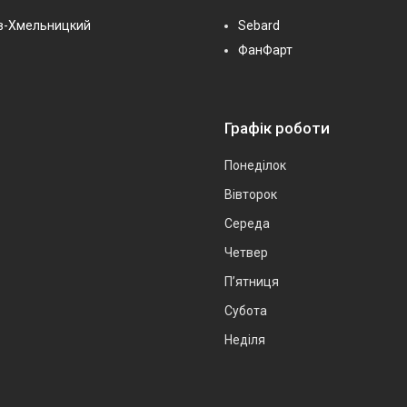
в-Хмельницкий
Sebard
ФанФарт
Графік роботи
Понеділок
Вівторок
Середа
Четвер
Пʼятниця
Субота
Неділя