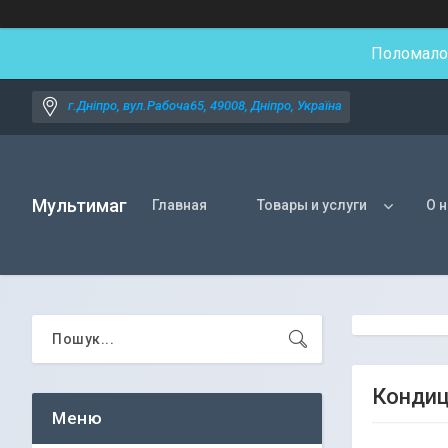
Поломалос
г.Дніпро, вул.Рабоча65, 49008, Дніпро, Україна
Мультимаг
Главная
Товары и услуги
О 
Кондиц