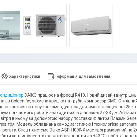
Характеристики
Інформація для замовлення
кондиціонер
DAIKO працює на фресці R410. Новий дизайн внутрішньо
ників Golden fin, захисна кришка на труби, компресор GMC. Стильни
ановлюється на стіну і рекомендується для кімнат площею до 25 кв
шум під час його роботи знаходиться в діапазоні 27-33 дБ. Аппарат
вітря в ньому за допомогою набору поставки фільтра Плазми Gener
 повітря. Модель обладнана самодиагстикою і технологією автомат
агрегата. Спецт-система Daiko ASP-H09INX має програмований на 2
боти кондиціонера: охолодження повітря до +43 °C і робота на тепло