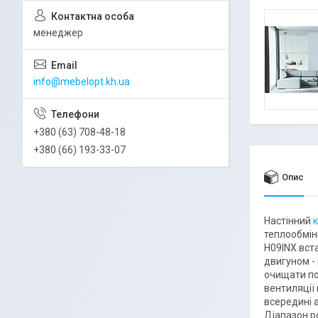
менеджер
info@mebelopt.kh.ua
+380 (63) 708-48-18
+380 (66) 193-33-07
Опис
Настінний
теплообмін
H09INX вст
двигуном - 
очищати по
вентиляції
всередині 
Діапазон ро