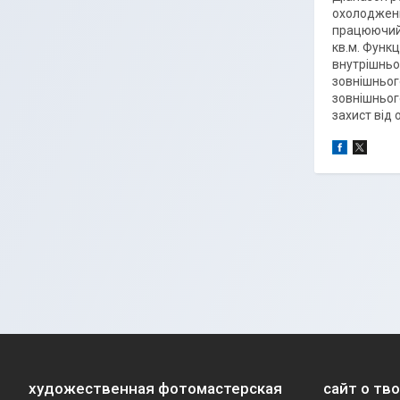
охолодженн
працюючий 
кв.м. Функ
внутрішньог
зовнішнього
зовнішньог
захист від 
художественная фотомастерская
сайт о тв