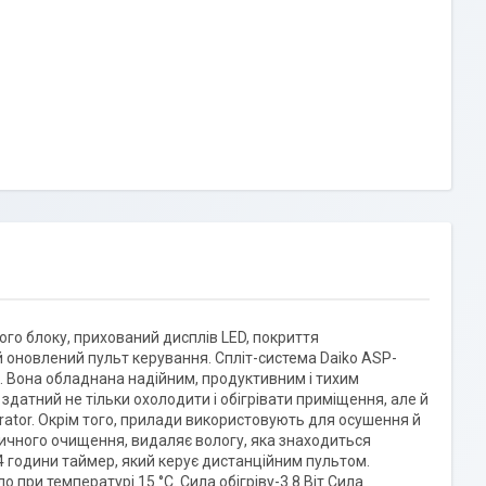
го блоку, прихований дисплів LED, покриття
й оновлений пульт керування. Спліт-система Daiko ASP-
.. Вона обладнана надійним, продуктивним і тихим
 здатний не тільки охолодити і обігрівати приміщення, але й
ator. Окрім того, прилади використовують для осушення й
ичного очищення, видаляє вологу, яка знаходиться
4 години таймер, який керує дистанційним пультом.
 при температурі 15 °C. Сила обігріву-3.8 Віт Сила