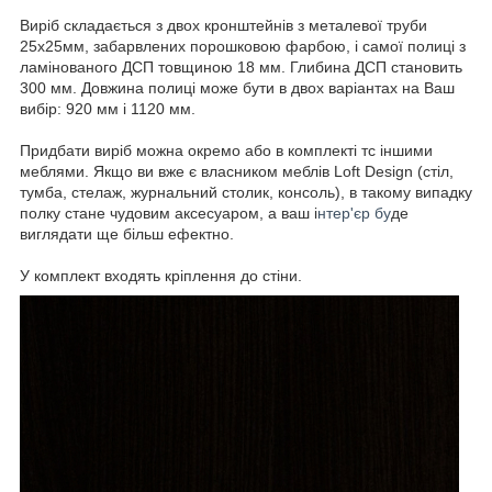
Виріб складається з двох кронштейнів з металевої труби
25х25мм, забарвлених порошковою фарбою, і самої полиці з
ламінованого ДСП товщиною 18 мм. Глибина ДСП становить
300 мм. Довжина полиці може бути в двох варіантах на Ваш
вибір: 920 мм і 1120 мм.
Придбати виріб можна окремо або в комплекті тс іншими
меблями. Якщо ви вже є власником меблів Loft Design (стіл,
тумба, стелаж, журнальний столик, консоль), в такому випадку
полку стане чудовим аксесуаром, а ваш і
нтер'єр бу
де
виглядати ще більш ефектно.
У комплект входять кріплення до стіни.