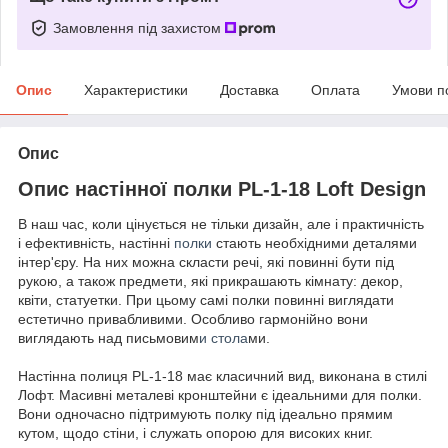
Замовлення під захистом
Опис
Характеристики
Доставка
Оплата
Умови п
Опис
Опис настінної полки PL-1-18 Loft Design
В наш час, коли цінується не тільки дизайн, але і практичність
і ефективність, настінні
полки
стають необхідними деталями
інтер'єру. На них можна скласти речі, які повинні бути під
рукою, а також предмети, які прикрашають кімнату: декор,
квіти, статуетки. При цьому самі полки повинні виглядати
естетично привабливими. Особливо гармонійно вони
виглядають над письмовим
и стола
ми.
Настінна полиця PL-1-18 має класичний вид, виконана в стилі
Лофт. Масивні металеві кронштейни є ідеальними для полки.
Вони одночасно підтримують полку під ідеально прямим
кутом, щодо стіни, і служать опорою для високих книг.