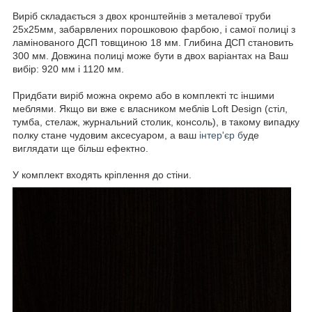
Виріб складається з двох кронштейнів з металевої труби
25х25мм, забарвлених порошковою фарбою, і самої полиці з
ламінованого ДСП товщиною 18 мм. Глибина ДСП становить
300 мм. Довжина полиці може бути в двох варіантах на Ваш
вибір: 920 мм і 1120 мм.
Придбати виріб можна окремо або в комплекті тс іншими
меблями. Якщо ви вже є власником меблів Loft Design (стіл,
тумба, стелаж, журнальний столик, консоль), в такому випадку
полку стане чудовим аксесуаром, а ваш
інтер'єр б
уде
виглядати ще більш ефектно.
У комплект входять кріплення до стіни.