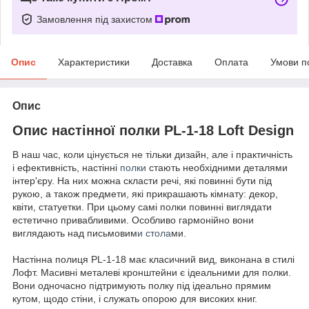
Замовлення під захистом
Опис
Характеристики
Доставка
Оплата
Умови п
Опис
Опис настінної полки PL-1-18 Loft Design
В наш час, коли цінується не тільки дизайн, але і практичність
і ефективність, настінні
полки
стають необхідними деталями
інтер'єру. На них можна скласти речі, які повинні бути під
рукою, а також предмети, які прикрашають кімнату: декор,
квіти, статуетки. При цьому самі полки повинні виглядати
естетично привабливими. Особливо гармонійно вони
виглядають над письмовим
и стола
ми.
Настінна полиця PL-1-18 має класичний вид, виконана в стилі
Лофт. Масивні металеві кронштейни є ідеальними для полки.
Вони одночасно підтримують полку під ідеально прямим
кутом, щодо стіни, і служать опорою для високих книг.