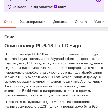
Замовлення під захистом
Опис
Характеристики
Доставка
Оплата
Умови п
Опис
Опис полиці PL-6-18 Loft Design
Настінна полиця PL-6-18 виробництва компанії
Loft Design
красива і функціональна річ. Акуратні кріпленні-кронштейни
підтримують ДСП знизу, можуть бути розташовані на будь-якій
відстані на вибір власника. Кронштейни пофарбовано чорною
порошковою фарбою, яка використовується для фарбування
каркасів інших виробів колекції Loft Design. Завдяки цьому Ви
можете складати комплекти і доповнювати інтер'єр полицями.
Така проста деталь допоможе зробити кімнату більш
затишною. Виріб можна використовувати як за прямим
призначенням, так і в якості декоративного елементу.
Полка PL-6 складається з двох металевих кронштейнів і
полиці з ламінованого ДСП. Ширина полиці може бути 920