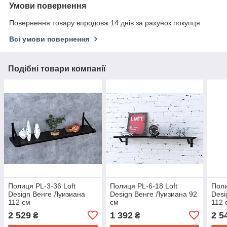
Умови повернення
Повернення товару впродовж 14 днів за рахунок покупця
Всі умови повернення
Подібні товари компанії
Полиця PL-3-36 Loft
Полиця PL-6-18 Loft
Поли
Design Венге Луизиана
Design Венге Луизиана 92
Desi
112 см
см
112 
2 529
1 392
2 5
₴
₴