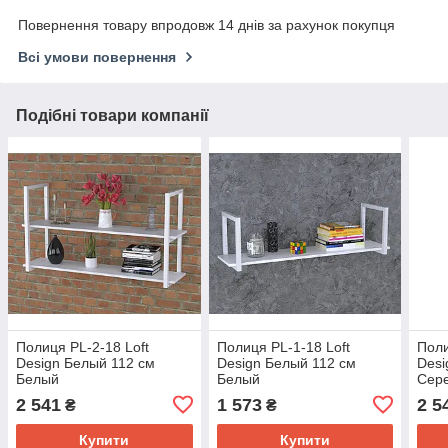
Повернення товару впродовж 14 днів за рахунок покупця
Всі умови повернення
Подібні товари компанії
Полиця PL-2-18 Loft
Полиця PL-1-18 Loft
Поли
Design Белый 112 см
Design Белый 112 см
Desi
Белый
Белый
Сер
2 541
1 573
2 5
₴
₴
Купити
Купити