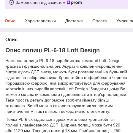
Замовлення під захистом
Опис
Характеристики
Доставка
Оплата
Умови п
Опис
Опис полиці PL-6-18 Loft Design
Настінна полиця PL-6-18 виробництва компанії
Loft Design
красива і функціональна річ. Акуратні кріпленні-кронштейни
підтримують ДСП знизу, можуть бути розташовані на будь-якій
відстані на вибір власника. Кронштейни пофарбовано чорною
порошковою фарбою, яка використовується для фарбування
каркасів інших виробів колекції Loft Design. Завдяки цьому Ви
можете складати комплекти і доповнювати інтер'єр полицями.
Така проста деталь допоможе зробити кімнату більш
затишною. Виріб можна використовувати як за прямим
призначенням, так і в якості декоративного елементу.
Полка PL-6 складається з двох металевих кронштейнів і
полиці з ламінованого ДСП. Ширина полиці може бути 920
або 1120 мм. Товщина полиці 18 мм. Глибина полиці - 250