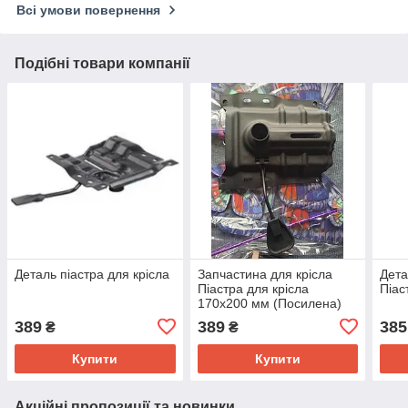
Всі умови повернення
Подібні товари компанії
Деталь піастра для крісла
Запчастина для крісла
Дета
Піастра для крісла
Піас
170х200 мм (Посилена)
389
389
385
₴
₴
Купити
Купити
Акційні пропозиції та новинки