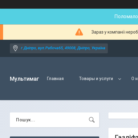
Поломалос
Зараз у компанії неро
г.Дніпро, вул.Рабоча65, 49008, Дніпро, Україна
Мультимаг
Главная
Товары и услуги
О 
Газліф