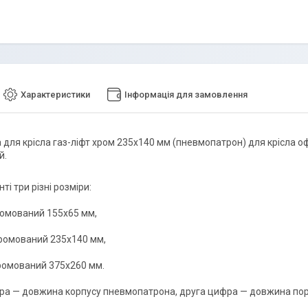
Характеристики
Інформація для замовлення
 для крісла газ-ліфт хром 235x140 мм (пневмопатрон) для крісла оф
й.
ті три різні розміри:
хромований 155x65 мм,
 хромований 235x140 мм,
хромований 375x260 мм.
а — довжина корпусу пневмопатрона, друга цифра — довжина поршн