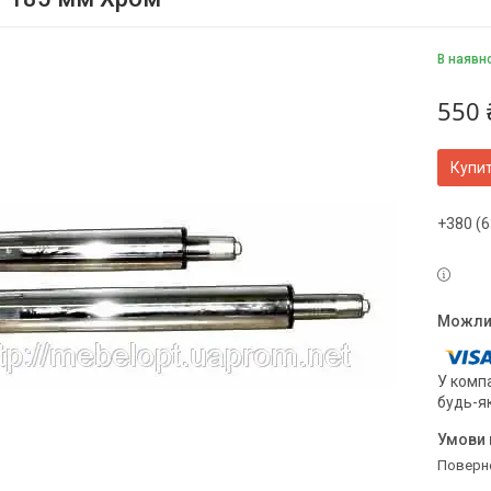
В наявн
550 
Купи
+380 (6
У компа
будь-я
поверн