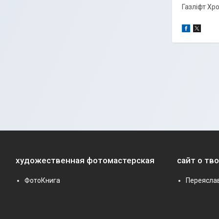
Газліфт Хро
художественная фотомастерская
сайт о тв
ФотоКнига
Переясла