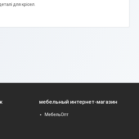
еталі для крісел.
к
мебельный интернет-магазин
МебельОпт