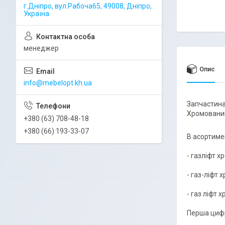
г.Дніпро, вул.Рабоча65, 49008, Дніпро,
Україна
менеджер
Опис
info@mebelopt.kh.ua
Запчастина
Хромовани
+380 (63) 708-48-18
+380 (66) 193-33-07
В асортимен
- газліфт 
- газ-ліфт
- газ ліфт 
Перша цифр