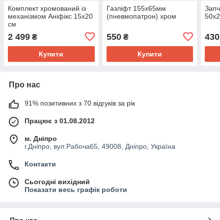
Комплект хромований із
Газліфт 155x65мм
Запч
механізмом Аніфікс 15х20
(пневмопатрон) хром
50x2
см
2 499
550
430
₴
₴
Купити
Купити
Про нас
91% позитивних з 70 відгуків за рік
Працює з 01.08.2012
м. Дніпро
г.Дніпро, вул.Рабоча65, 49008, Дніпро, Україна
Контакти
Сьогодні вихідний
Показати весь графік роботи
Про нас