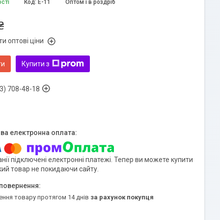
ості
Код:
E-11
Оптом і в роздріб
₴
и оптові ціни
ти
Купити з
3) 708-48-18
нії підключені електронні платежі. Тепер ви можете купити
кий товар не покидаючи сайту.
ення товару протягом 14 днів
за рахунок покупця