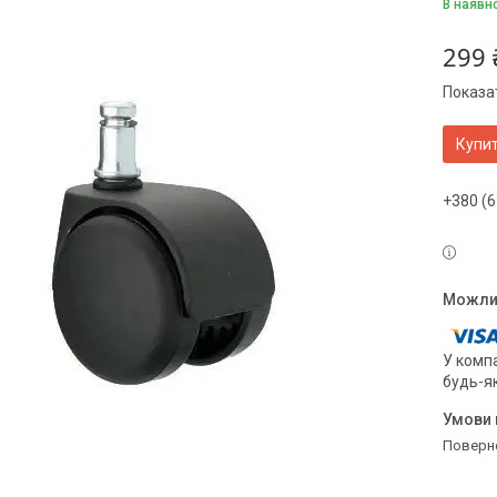
В наявн
299 
Показат
Купи
+380 (6
У компа
будь-я
поверн