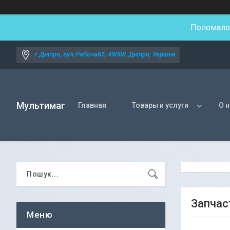
Поломалос
г.Дніпро, вул.Рабоча65, 49008, Дніпро, Україна
Мультимаг
Главная
Товары и услуги
О 
Запчас