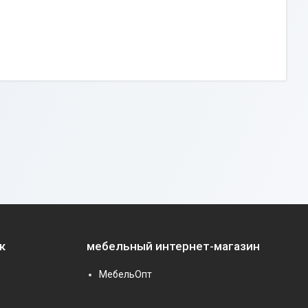
к
мебельный интернет-магазин
МебельОпт