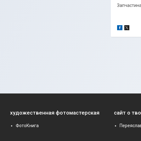
Запчастина
художественная фотомастерская
сайт о тв
ФотоКнига
Переясла