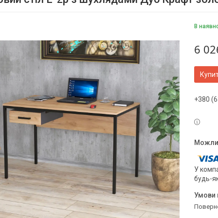
В наявн
6 02
Купи
+380 (6
У компа
будь-я
поверн