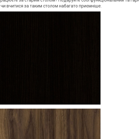
працюєте за старим столом? Подаруйте собі функціональний та гарн
чи вчитися за таким столом набагато приємніше.