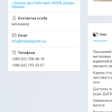
г.Дніпро, вул.Рабоча65, 49008, Дніпро,
Україна
менеджер
Опис
info@mebelopt.kh.ua
Письмовий с
металевих 
+380 (63) 708-48-18
відмінний 
+380 (66) 193-33-07
зможете за
Каркас сто
листового 
печі.
Доступні ч
руда, Дуб Б
Скриньки к
висота.