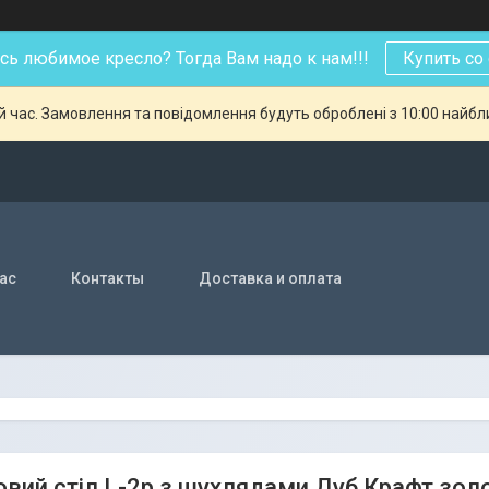
ь любимое кресло? Тогда Вам надо к нам!!!
Купить со
й час. Замовлення та повідомлення будуть оброблені з 10:00 найбли
нас
Контакты
Доставка и оплата
вий стіл L-2p з шухлядами Дуб Крафт зол