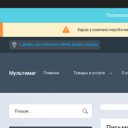
Поломалос
Зараз у компанії неробочи
г.Дніпро, вул.Рабоча65, 49008, Дніпро, Україна
Мультимаг
Главная
Товары и услуги
О 
Письмо