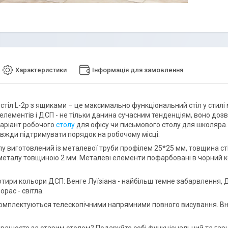
Характеристики
Інформація для замовлення
тіл L-2p з ящиками – це максимально функціональний стіл у стилі м
елементів і ДСП - не тільки данина сучасним тенденціям, воно доз
варіант робочого
столу
для офісу чи письмового столу для школяра. 
вжди підтримувати порядок на робочому місці.
лу виготовлений із металевої труби профілем 25*25 мм, товщина сті
металу товщиною 2 мм. Металеві елементи пофарбовані в чорний к
отири кольори ДСП: Венге Луїзіана - найбільш темне забарвлення, Д
орас - світла.
омплектуються телескопічними напрямними повного висування. Внут