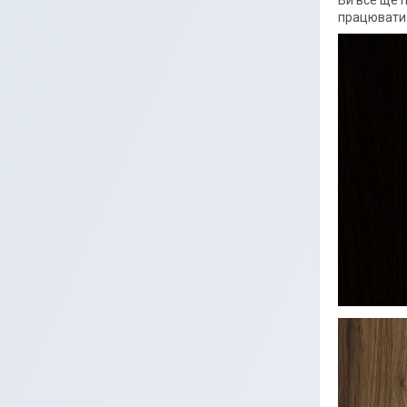
Ви все ще 
працювати 