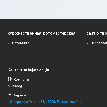
художественная фотомастерская
сайт о тв
ФотоКнига
Переясла
Multimag
г.Дніпро, вул.Рабоча65, 49008, Дніпро, Україна