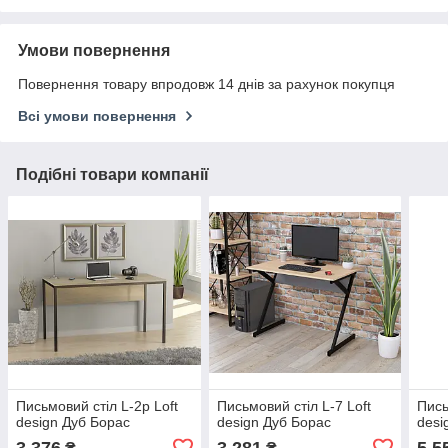
Умови повернення
Повернення товару впродовж 14 днів за рахунок покупця
Всі умови повернення
Подібні товари компанії
Письмовий стіл L-2p Loft
Письмовий стіл L-7 Loft
Пись
design Дуб Борас
design Дуб Борас
desi
3 376
3 281
5 5