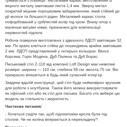
тримається стільниця. Металевий каркас виготовлений із
міцного металу завтовшки листа 1,4 мм. Зверху метал
покритий міцним порошковим забарвленням, який стійкий до
дії вологи та більшості рідин. Металевий каркас стола
пофарбований у сріблястий колір під хром. Внизу опор є
маленькі висувні ніжки, призначені для компенсації
нерівностей підлоги.
Робоча поверхня виготовлена з здвоєного ЛДСП завтовшки 32
мм. По краях клеїться стійка до пошкоджень крайка завтовшки
2 мм. ЛДСП представлений у чотирьох кольорах: Венге
Корсика, Горіх Модена, Дуб Палена та Дуб Борас.
Письмовий стіл Z-110 від компанії Loft Design має невеликі
розміри: ширина — 110 см, глибина 58 см, висота 75 см. Він
прекрасно впишеться в будь-який сучасний інтер'єр.
Завдяки вдалій конструкції, цей стіл буде неймовірно зручним
для роботи з ноутбуком. Також його можна використовувати
як офісний стіл або як стіл для письма. Багато хто вибере цю
модель за стильність і акуратність.
Часткове питання:
- Хочеться сидіти так, щоб підлокітники крісла були під
столом. Чи не коліна впираються в перекладину?