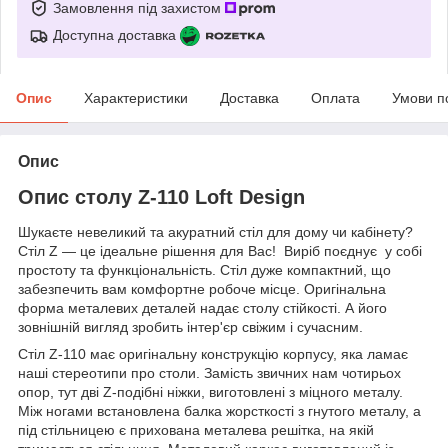
Замовлення під захистом
Доступна доставка
Опис
Характеристики
Доставка
Оплата
Умови п
Опис
Опис столу Z-110 Loft Design
Шукаєте невеликий та акуратний стіл для дому чи кабінету?
Стіл Z — це ідеальне рішення для Вас! Виріб поєднує у собі
простоту та функціональність. Стіл дуже компактний, що
забезпечить вам комфортне робоче місце. Оригінальна
форма металевих деталей надає столу стійкості. А його
зовнішній вигляд зробить інтер'єр свіжим і сучасним.
Стіл Z-110 має оригінальну конструкцію корпусу, яка ламає
наші стереотипи про столи. Замість звичних нам чотирьох
опор, тут дві Z-подібні ніжки, виготовлені з міцного металу.
Між ногами встановлена балка жорсткості з гнутого металу, а
під стільницею є прихована металева решітка, на якій