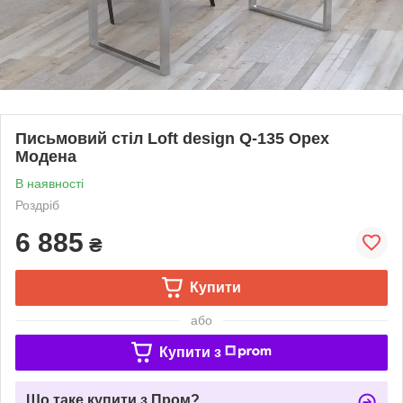
Письмовий стіл Loft design Q-135 Орех
Модена
В наявності
Роздріб
6 885
₴
Купити
або
Купити з
Що таке купити з Пром?