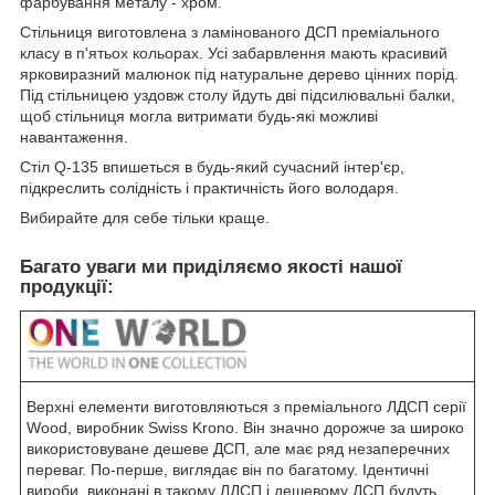
фарбування металу - хром.
Стільниця виготовлена з ламінованого ДСП преміального
класу в п'ятьох кольорах. Усi забарвлення мають красивий
ярковиразний малюнок під натуральне дерево цінних порід.
Під стільницею уздовж столу йдуть дві підсилювальні балки,
щоб стільниця могла витримати будь-які можливі
навантаження.
Стіл Q-135 впишеться в будь-який сучасний інтер'єр,
підкреслить солідність і практичність його володаря.
Вибирайте для себе тільки краще.
Багато уваги ми приділяємо якості нашої
продукції:
Верхні елементи виготовляються з преміального ЛДСП серії
Wood, виробник Swiss Krono. Він значно дорожче за широко
використовуване дешеве ДСП, але має ряд незаперечних
переваг. По-перше, виглядає він по багатому. Ідентичні
вироби, виконані в такому ЛДСП і дешевому ДСП будуть