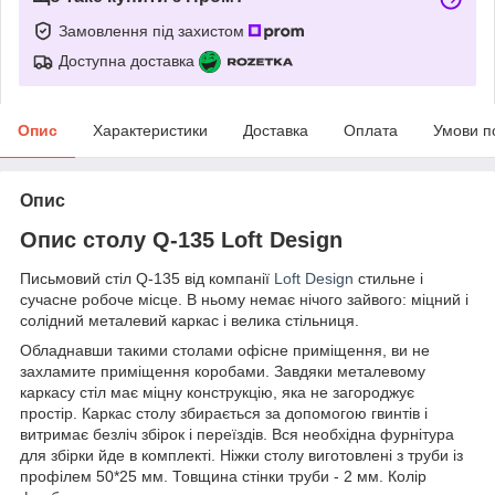
Замовлення під захистом
Доступна доставка
Опис
Характеристики
Доставка
Оплата
Умови п
Опис
Опис столу Q-135 Loft Design
Письмовий стіл Q-135 від компанії
Loft Design
стильне і
сучасне робоче місце. В ньому немає нічого зайвого: міцний і
солідний металевий каркас і велика стільниця.
Обладнавши такими столами офісне приміщення, ви не
захламите приміщення коробами.
Завдяки металевому
каркасу стіл має міцну конструкцію, яка не загороджує
простір.
Каркас столу збирається за допомогою гвинтів і
витримає безліч збірок і переїздів. Вся необхідна фурнітура
для збірки йде в комплекті. Ніжки столу виготовлені з труби із
профілем 50*25 мм. Товщина стінки труби - 2 мм. Колір