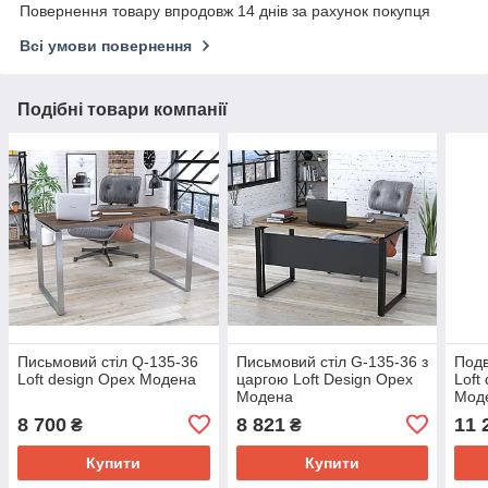
Повернення товару впродовж 14 днів за рахунок покупця
Всі умови повернення
Подібні товари компанії
Письмовий стіл Q-135-36
Письмовий стіл G-135-36 з
Подв
Loft design Орех Модена
царгою Loft Design Орех
Loft
Модена
Мод
8 700
8 821
11 
₴
₴
Купити
Купити