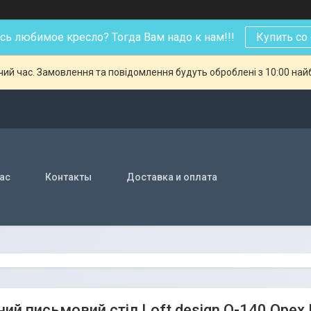
ь любимое кресло? Тогда Вам надо к нам!!!
Купить со
чий час. Замовлення та повідомлення будуть оброблені з 10:00 най
нас
Контакты
Доставка и оплата
ний письмовий стіл Loft design Q-140 Орех