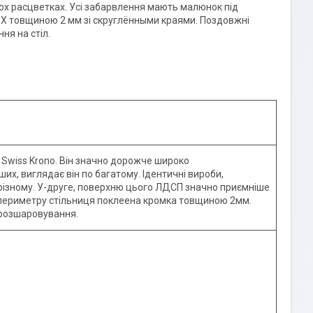
х расцветках. Усi забарвлення мають малюнок під
ПВХ товщиною 2 мм зі скруглёнными краями. Поздовжні
ня на стіл.
Swiss Krono. Він значно дорожче широко
х, виглядає він по багатому. Ідентичні вироби,
ізному. У-друге, поверхню цього ЛДСП значно приємніше
о периметру стільниця поклеена кромка товщиною 2мм.
 розшаровування.