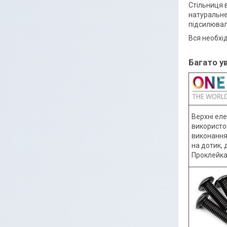
Стільниця 
натуральне
підсилювал
Вся необхід
Багато у
Верхні ел
використо
виконання
на дотик,
Проклейка