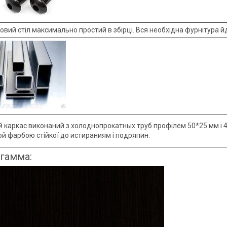
вий стіл максимально простий в збірці. Вся необхідна фурнітура йд
 каркас виконаний з холоднопрокатных труб профілем 50*25 мм і 4
й фарбою стійкої до истираниям і подряпин.
 гамма: