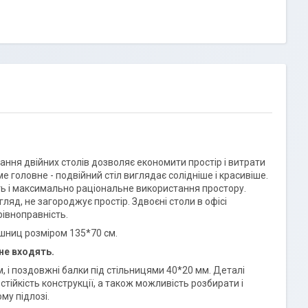
тання двійних столів дозволяє економити простір і витрати
ме головне - подвійний стіл виглядає солідніше і красивіше.
ть і максимально раціональне використання простору.
ляд, не загороджує простір. Здвоєні столи в офісі
рівноправність.
ешниц розміром 135*70 см.
не входять.
, і поздовжні балки під стільницями 40*20 мм. Деталі
тійкість конструкції, а також можливість розбирати і
му підлозі.