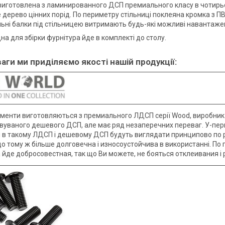
виготовлена з ламинированного ДСП премиального класу в чотирьо
 дерево цінних порід. По периметру стільниці поклеяна кромка з 
ьні балки під стільницею витримають будь-які можливі навантажен
на для збірки фурнітура йде в комплекті до столу.
ваги ми приділяємо якості нашій продукції:
ементи виготовляються з премиального ЛДСП серії Wood, виробник 
вуваного дешевого ДСП, але має ряд незаперечних переваг. У-перши
 в такому ЛДСП і дешевому ДСП будуть виглядати принципово по р
 до тому ж більше долговечна і износоустойчива в використанні. П
 йде добросовестная, так що Ви можете, не бояться отклеивания і