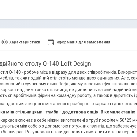
Характеристики
Інформація для замовлення
двійного столу Q-140 Loft Design
тіл Q-140 - робоче місце відразу для двох співробітників. Викорис
меблів, так як подвійний стіл стоїть менше двох одинарних. Але, са
 виконаний в сучасному стилі Лофт, якому властива функціональніс
аркас і над ним тонка стільниця, не дивлячись на свій надійний виг
ь співробітників фірми на командну роботу, а також відкритість і 
 складається з міцного металевого разборного каркаса і двох стол
а між стільницями і тумби - додаткова опція. В комплектацію 
каркас включає в себе ніжки, виготовлені з труб профілем 50*25 мм
єднуються між собою з допомогою потужних гвинтів, що забезпечує с
л безліч раз. Регульовані ніжки дозволять виставити стіл на нерівно