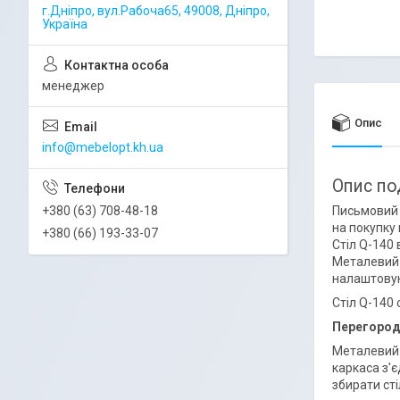
г.Дніпро, вул.Рабоча65, 49008, Дніпро,
Україна
менеджер
Опис
info@mebelopt.kh.ua
Опис по
+380 (63) 708-48-18
Письмовий с
на покупку 
+380 (66) 193-33-07
Стіл Q-140
Металевий к
налаштовуют
Стіл Q-140
Перегородк
Металевий 
каркаса з'
збирати сті