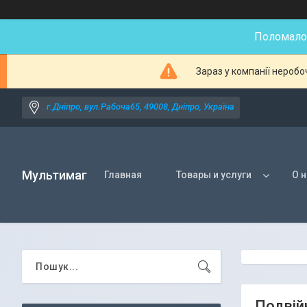
Поломалос
Зараз у компанії неробо
г.Дніпро, вул.Рабоча65, 49008, Дніпро, Україна
Мультимаг
Главная
Товары и услуги
О 
Подвій