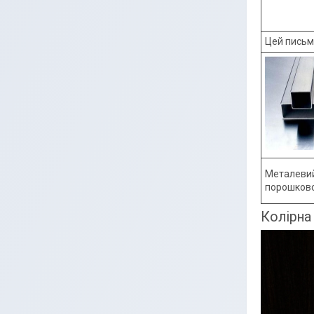
Цей письмо
Металевий
порошково
Колірна