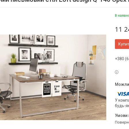
В наявн
11 2
Купи
+380 (6
У компа
будь-я
поверн