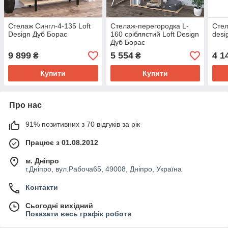
Стелаж Сингл-4-135 Loft
Стелаж-перегородка L-
Стел
Design Дуб Борас
160 сріблястий Loft Design
desi
Дуб Борас
9 899
5 554
4 1
₴
₴
Купити
Купити
Про нас
91% позитивних з 70 відгуків за рік
Працює з 01.08.2012
м. Дніпро
г.Дніпро, вул.Рабоча65, 49008, Дніпро, Україна
Контакти
Сьогодні вихідний
Показати весь графік роботи