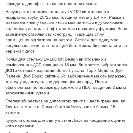
підходить для офісів та інших просторих кімнат.
Несучі деталі каркасу стеллажу LV-100 виготовлено з
квадратної труби 25*25 мм, товщина металу 1,4 мм. Рамка з
металевої сітки у задньої стінки має не тільки підкреслювати
належність до стилю Лофт, але має і практичну функцію. Вона
забезпечує стабільність конструкції і захищає стіну
приміщення від затирання одягом. Стелаж для одягу має
регульовані ніжки, для того щоб його можна біло виставити на
нерівній підлозі.
Полки для стелажу LV-100 loft Design виготовлено з
ламінованого ДСП товщиною 18 мм. Ви можете вибрати колір
ДСП з чотирьох варіантів: Венге Луізіана, Горіх Модена, Дуб
Палена і Дуб Борас світлий. Усi забарвлення мають виражену
текстуру під натуральне дерево цінних порід. Полки
обклеюються по периметру кромкою з ПВХ товщиною 2 мм із
заокругленими кутами.
Стелаж збирається за допомогою гвинтів і шестигранника, які
йдуть в комплекті. Сама збірка займе у вас не більше 15
хвилин.
Купуючи стелаж для одягу в стилі Лофт ви неодмінно оціните
його переваги: