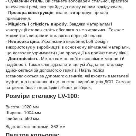
-
Сучасний стиль.
Ви станете володарем стильної, красивої
та сучасної речі, яка прийде до смаку вашим відвідувачам.
-
Прозора конструкція
, яка не загороджує простір
приміщення.
-
Міцність і стійкість виробу
. Завдяки матеріалам і
конструкції стелаж стоїть абсолютно не хитаючись. Також є
можливість виставити стелаж на нерівній підлозі.
-
Невисока ціна
. Український виробник Loft Design
використовує у виробництві в основному вітчизняні матеріали,
що дозволяє утримувати ціни продукції на прийнятному рівні.
-
Довговічність.
Метал сам по собі є синонімом міцності й
надійності. Також слід відзначити що усi з'єднання стелажу
здійснюються за допомогою гвинтів. Навіть полки
встановлюються за допомогою гвинтів, які входять в металеві
муфти, що встановлені ще на етапі виробництва ДСП. Стелаж
витримає безліч переїздів і збірок-розбірок.
Розміри стелажу LV-100:
Висота: 1920 мм
Ширина: 1004 мм
Глибина: 550 мм.
Відстань між полками: 362 мм
Палітра кольорів: