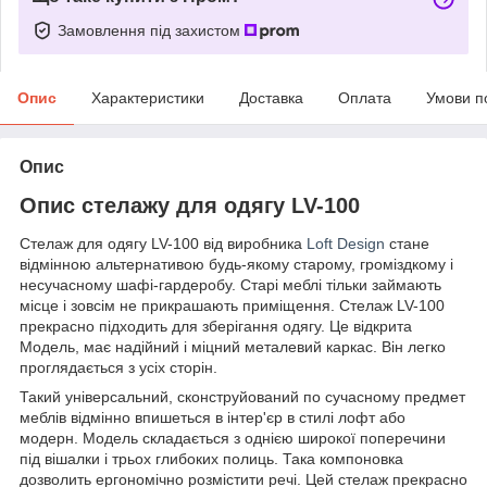
Замовлення під захистом
Опис
Характеристики
Доставка
Оплата
Умови п
Опис
Опис стелажу для одягу LV-100
Стелаж для одягу LV-100 від виробника
Loft Design
стане
відмінною альтернативою будь-якому старому, громіздкому і
несучасному шафі-гардеробу. Старі меблі тільки займають
місце і зовсім не прикрашають приміщення. Стелаж LV-100
прекрасно підходить для зберігання одягу. Це відкрита
Модель, має надійний і міцний металевий каркас. Він легко
проглядається з усіх сторін.
Такий універсальний, сконструйований по сучасному предмет
меблів відмінно впишеться в інтер'єр в стилі лофт або
модерн. Модель складається з однією широкої поперечини
під вішалки і трьох глибоких полиць. Така компоновка
дозволить ергономічно розмістити речі. Цей стелаж прекрасно