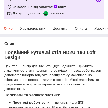
Замовлення під захистом
Доступна доставка
Опис
Характеристики
Доставка
Оплата
Умови п
Опис
Подвійний кутовий стіл ND2U-160 Loft
Design
Цей стіл — вибір для тих, хто цінує надійність, зручність і
лаконічну естетику. Компактне розміщення двох робочих зон
допомагає використовувати площу офісу максимально
ефективно, не перевантажуючи простір. Міцні матеріали та
продумана конструкція гарантують його надійність і
довговічність.
Переваги та характеристики
Просторі робочі зони
— дві стільниці з ДСП
преміумкласу з завтовшки 18 мм. Досить місця для