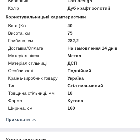
Виробник
Loft design
Колір
Дуб крафт золотий
Користувальницькі характеристики
Вага (Кг)
40
Висота, см
75
Глибина, см
282,2
Доставка/Оплата
На замовлення 14 днів
Матеріал ніжок
Метал
Матеріал стільниці
ДСП
Особливості
Подвійний
Країна-виробник товару
Україна
Тип
Стіл письмовий
Товщина стільниці, мм
18
Форма
Кутова
Ширина, см
160
Приховати
Умови доставки