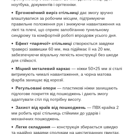
ноутбука, документів і оргтехніки.
Ергономічний виріз стільниці
дає змогу зручно
влаштуватися за робочим місцем, підтримуючи
правильне положення рук і знижуючи навантаження на
лікті та плечі, що сприяє запобіганню тунельному
синдрому та комфортній роботі впродовж усього дня.
Ефект «парячої» стільниці
створюється завдяки
траверсі заввишки 60 мм, яка підіймає її на 20 мм,
забезпечуючи візуальну легкість конструкції без шкоди
для стійкості.
Міцний металевий каркас
— ніжки 50×25 мм зі сталі
витримують чималі навантаження, а чорна матова
фарба захищає від корозії.
Регульовані опори
— пластикові ніжки захищають
підлогове покриття від пошкоджень і дають змогу
адаптувати стіл під потрібну висоту.
Захист від країв від пошкоджень
— ПВХ-крайка 2
мм робить краї стільниць стійкими до ударів і
механічних пошкоджень.
Легке складання
— конструкція збирається швидко
та надійно завдяки сполукам на шестигранних гвинтах.